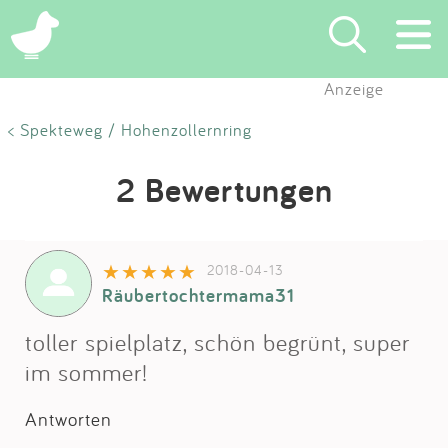
Anzeige
Suchen
< Spekteweg / Hohenzollernring
Eintragen
2 Bewertungen
App
2018-04-13
Blog
Räubertochtermama31
Partner
toller spielplatz, schön begrünt, super
im sommer!
Kontakt
Antworten