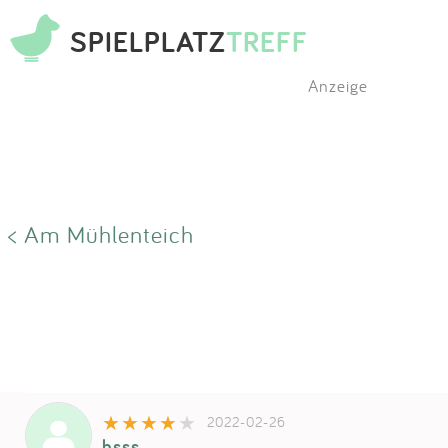
SPIELPLATZ
TREFF
Anzeige
< Am Mühlenteich
2022-02-26
bsss