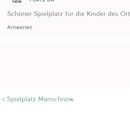
Schöner Spielplatz für die Kinder des Or
Antworten
< Spielplatz Manschnow