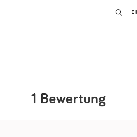
E
Suchen
Eintragen
App
Blog
1 Bewertung
Partner
Kontakt