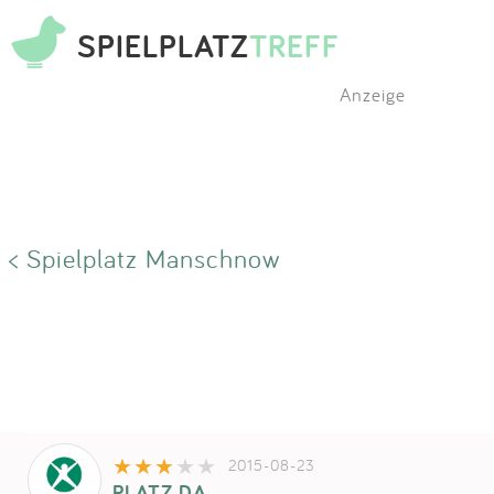
SPIELPLATZ
TREFF
Anzeige
< Spielplatz Manschnow
2015-08-23
PLATZ DA