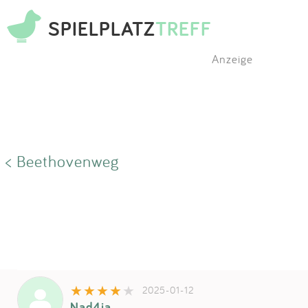
SPIELPLATZ
TREFF
Anzeige
< Beethovenweg
2025-01-12
Nad4ja