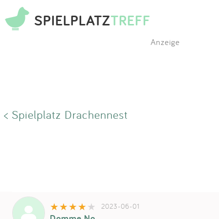
SPIELPLATZ
TREFF
Anzeige
< Spielplatz Drachennest
2023-06-01
Domme No