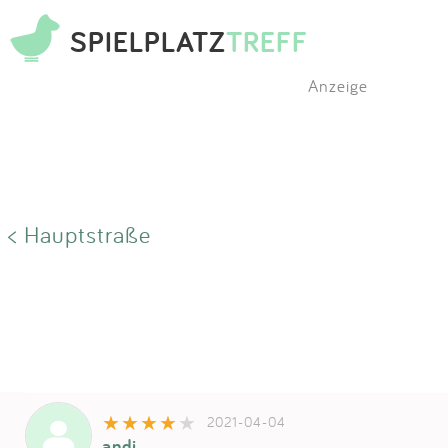
SPIELPLATZ
TREFF
Anzeige
< Hauptstraße
2021-04-04
andi