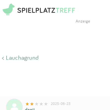
SPIELPLATZ
TREFF
Anzeige
< Lauchagrund
2025-06-23
danii