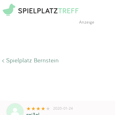
SPIELPLATZ
TREFF
Anzeige
< Spielplatz Bernstein
2020-01-24
gei3el