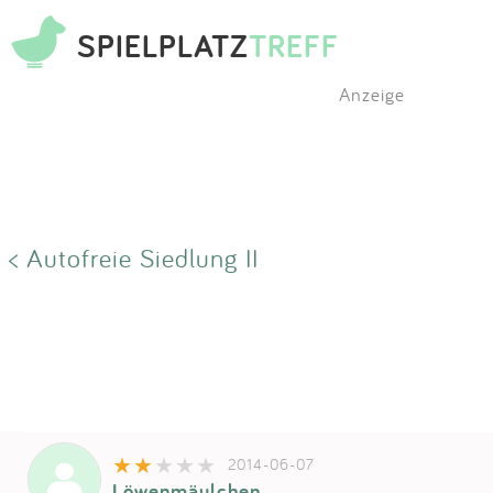
SPIELPLATZ
TREFF
Anzeige
< Autofreie Siedlung II
2014-06-07
Löwenmäulchen