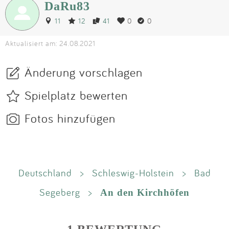
DaRu83
11
12
41
0
0
Aktualisiert am: 24.08.2021
Änderung vorschlagen
Spielplatz bewerten
Fotos hinzufügen
Deutschland
>
Schleswig-Holstein
>
Bad
Segeberg
>
An den Kirchhöfen