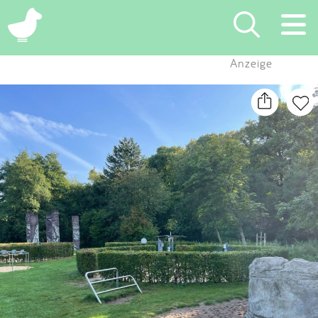
×
Anzeige
Suchen
Eintragen
App
Blog
Partner
Kontakt