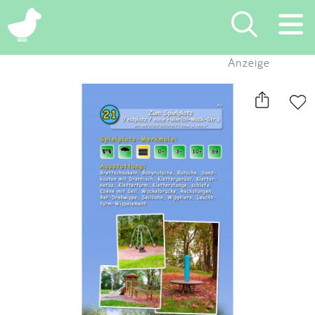
×
Anzeige
Suchen
Eintragen
App
Blog
Partner
Kontakt