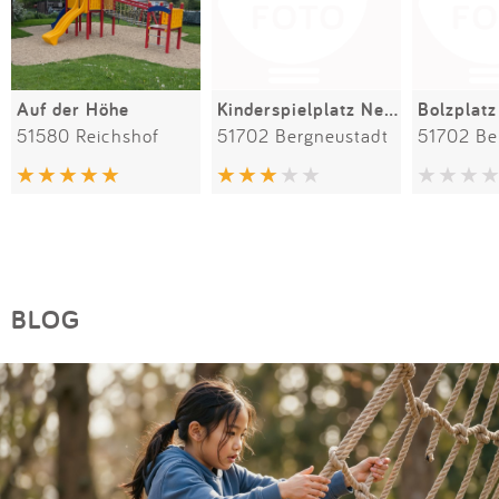
Auf der Höhe
Kinderspielplatz Neuenothe
Bolzplat
51580 Reichshof
51702 Bergneustadt
51702 Be
BLOG