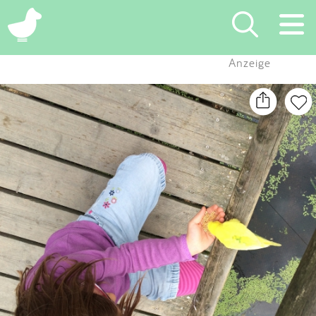
×
Anzeige
Suchen
Eintragen
App
Blog
Partner
Kontakt