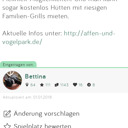
sogar kostenlos Hütten mit riesigen
Familien-Grills mieten.
Aktuelle Infos unter:
http://affen-und-
vogelpark.de/
Eingetragen von:
Bettina
64
111
1143
16
8
Aktualisiert am: 01.01.2018
Änderung vorschlagen
Spielplatz bewerten