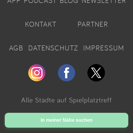
APP
PODCAST
BLOG
NEWSLETTER
KONTAKT
PARTNER
AGB
DATENSCHUTZ
IMPRESSUM
Alle Städte auf Spielplatztreff
Made with love in Cologne.
In meiner Nähe suchen