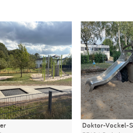
er
Doktor-Vockel-S