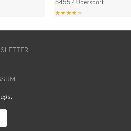
54552 Üdersdorf
SLETTER
SSUM
wegs: