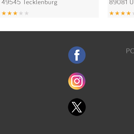
49545 Tecklenburg
89081 
P