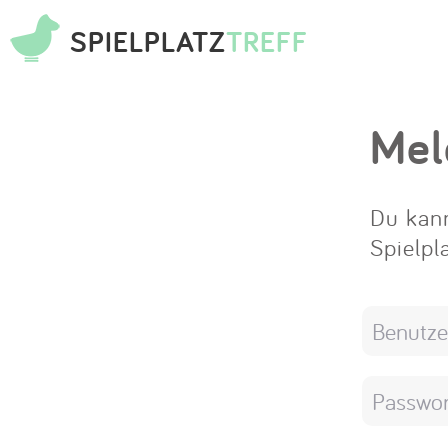
SPIELPLATZ
TREFF
Mel
Du kann
Spielpl