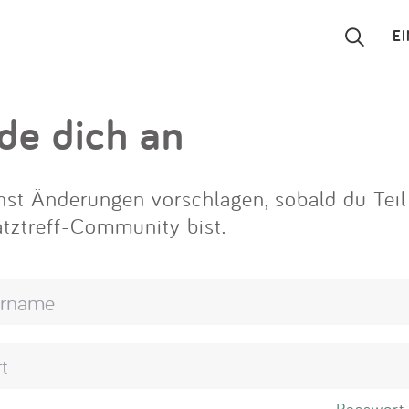
E
Suchen
de dich an
Eintragen
st Änderungen vorschlagen, sobald du Teil
App
atztreff-Community bist.
Blog
Partner
Kontakt
Passwort