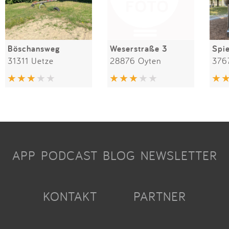
Böschansweg
Weserstraße 3
31311 Uetze
28876 Oyten
376
APP
PODCAST
BLOG
NEWSLETTER
KONTAKT
PARTNER