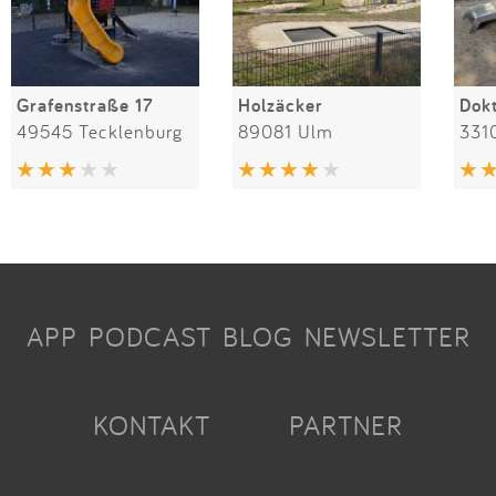
Grafenstraße 17
Holzäcker
49545 Tecklenburg
89081 Ulm
331
APP
PODCAST
BLOG
NEWSLETTER
KONTAKT
PARTNER