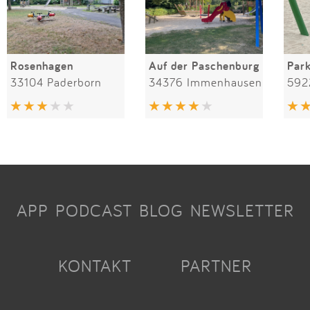
Rosenhagen
Auf der Paschenburg
Par
33104 Paderborn
34376 Immenhausen
592
APP
PODCAST
BLOG
NEWSLETTER
KONTAKT
PARTNER