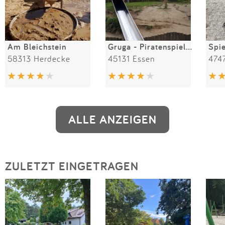
Am Bleichstein
Gruga - Piratenspielplatz
Spie
58313 Herdecke
45131 Essen
474
ALLE ANZEIGEN
ZULETZT EINGETRAGEN