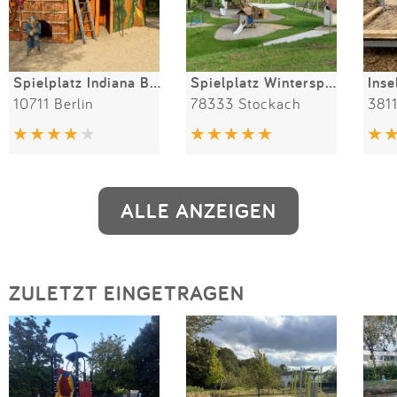
Spielplatz Indiana Bones
Spielplatz Winterspüren
10711 Berlin
78333 Stockach
381
ALLE ANZEIGEN
ZULETZT EINGETRAGEN