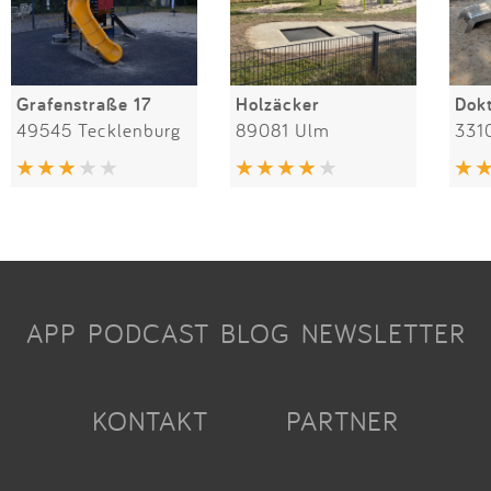
Grafenstraße 17
Holzäcker
49545 Tecklenburg
89081 Ulm
331
APP
PODCAST
BLOG
NEWSLETTER
KONTAKT
PARTNER