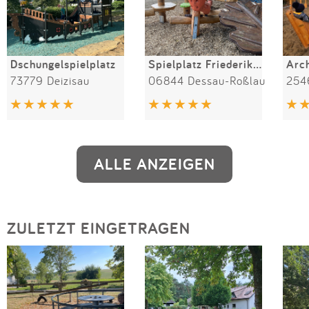
Dschungelspielplatz
Spielplatz Friederikenplatz
Arc
73779 Deizisau
06844 Dessau-Roßlau
254
ALLE ANZEIGEN
ZULETZT EINGETRAGEN