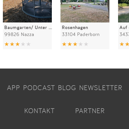
Baumgarten/ Unter den Linden
Rosenhagen
Auf
99826 Nazza
33104 Paderborn
343
APP
PODCAST
BLOG
NEWSLETTER
KONTAKT
PARTNER