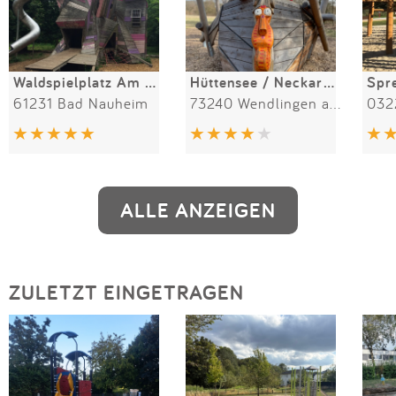
Waldspielplatz Am Goldsteinwäldchen
Hüttensee / Neckarwasen
Spr
61231 Bad Nauheim
73240 Wendlingen am Neckar
ALLE ANZEIGEN
ZULETZT EINGETRAGEN