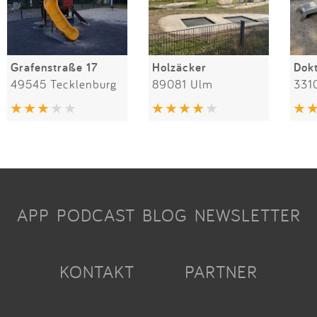
Grafenstraße 17
Holzäcker
49545 Tecklenburg
89081 Ulm
331
APP
PODCAST
BLOG
NEWSLETTER
KONTAKT
PARTNER