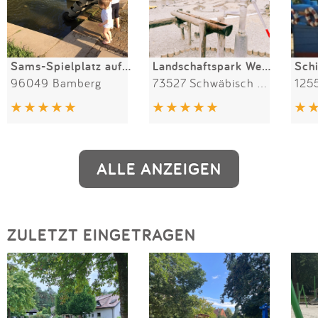
Sams-Spielplatz auf der ERBA-Insel
Landschaftspark Wetzgau
96049 Bamberg
73527 Schwäbisch Gmünd
1255
ALLE ANZEIGEN
ZULETZT EINGETRAGEN