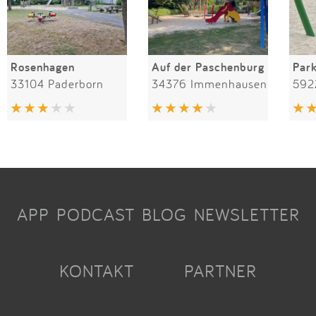
Rosenhagen
Auf der Paschenburg
Par
33104 Paderborn
34376 Immenhausen
592
APP
PODCAST
BLOG
NEWSLETTER
KONTAKT
PARTNER