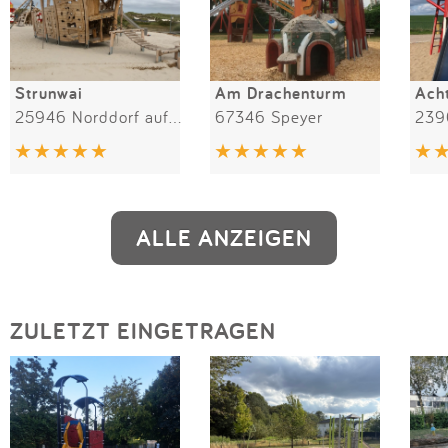
Strunwai
Am Drachenturm
Ach
25946 Norddorf auf Amrum
67346 Speyer
239
ALLE ANZEIGEN
ZULETZT EINGETRAGEN