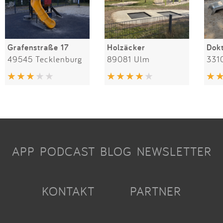
Grafenstraße 17
Holzäcker
49545 Tecklenburg
89081 Ulm
331
APP
PODCAST
BLOG
NEWSLETTER
KONTAKT
PARTNER