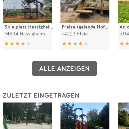
Spielplatz Hessigheimer Felsengärten
Freizeitgelände Hofwiesen
An 
74394 Hessigheim
74223 Flein
511
ALLE ANZEIGEN
ZULETZT EINGETRAGEN