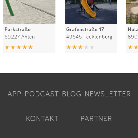
Parkstraße
Grafenstraße 17
Hol
59227 Ahlen
49545 Tecklenburg
890
APP
PODCAST
BLOG
NEWSLETTER
KONTAKT
PARTNER