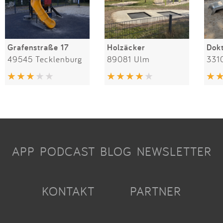
Grafenstraße 17
Holzäcker
49545 Tecklenburg
89081 Ulm
331
APP
PODCAST
BLOG
NEWSLETTER
KONTAKT
PARTNER