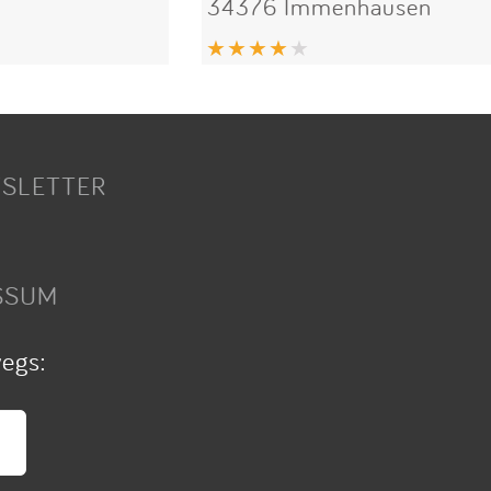
34376 Immenhausen
SLETTER
SSUM
wegs: