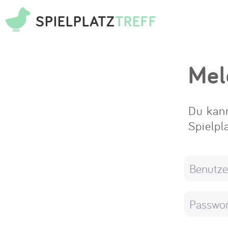
SPIELPLATZ
TREFF
Mel
Du kann
Spielpl