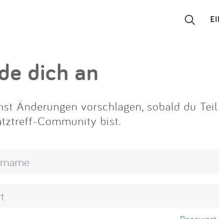
E
Suchen
de dich an
Eintragen
st Änderungen vorschlagen, sobald du Teil
App
atztreff-Community bist.
Blog
Partner
Kontakt
Passwort