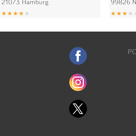
21073 Hamburg
99826 N
P