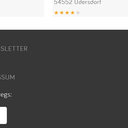
54552 Üdersdorf
SLETTER
SSUM
wegs: