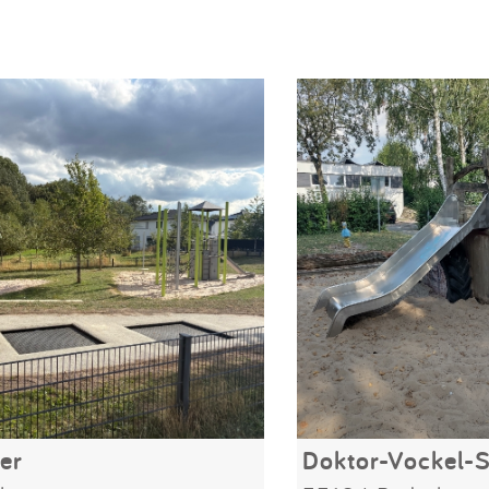
er
Doktor-Vockel-S