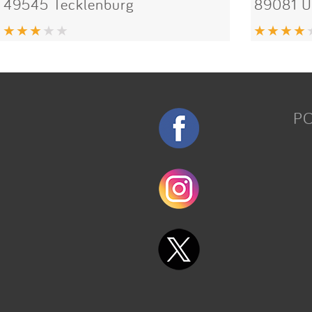
49545 Tecklenburg
89081 
P