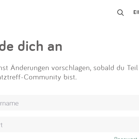
E
Suchen
de dich an
Eintragen
st Änderungen vorschlagen, sobald du Teil
App
atztreff-Community bist.
Blog
Partner
Kontakt
Passwort