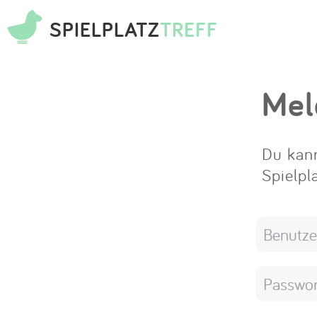
SPIELPLATZ
TREFF
Mel
Du kann
Spielpl