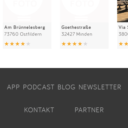
Am Brünnelesberg
Goethestraße
Via 
73760 Ostfildern
32427 Minden
APP
PODCAST
BLOG
NEWSLETTER
KONTAKT
PARTNER