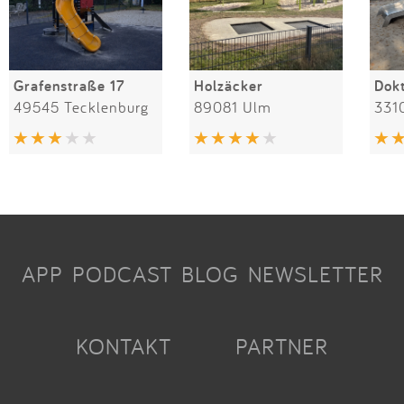
Grafenstraße 17
Holzäcker
49545 Tecklenburg
89081 Ulm
331
APP
PODCAST
BLOG
NEWSLETTER
KONTAKT
PARTNER