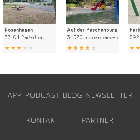
Rosenhagen
Auf der Paschenburg
Par
33104 Paderborn
34376 Immenhausen
592
APP
PODCAST
BLOG
NEWSLETTER
KONTAKT
PARTNER