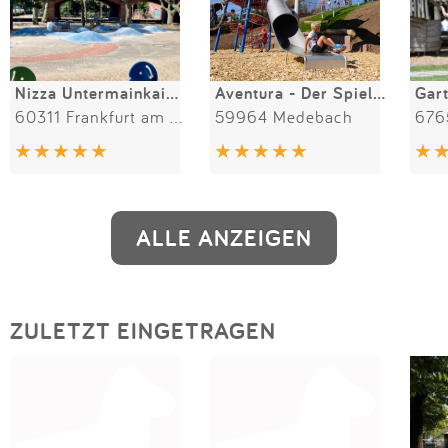
Nizza Untermainkaibrücke
Aventura - Der SpielBerg in Medebach
60311 Frankfurt am Main
59964 Medebach
6765
ALLE ANZEIGEN
ZULETZT EINGETRAGEN