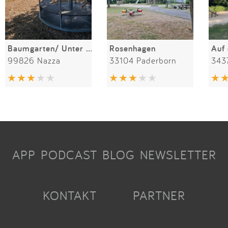
Baumgarten/ Unter den Linden
Rosenhagen
Auf
99826 Nazza
33104 Paderborn
343
APP
PODCAST
BLOG
NEWSLETTER
KONTAKT
PARTNER