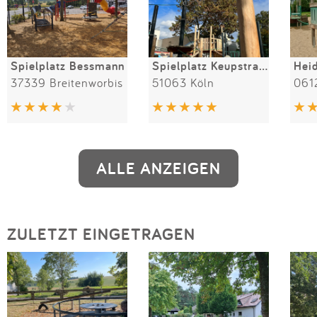
Spielplatz Bessmann
Spielplatz Keupstraße
Heid
37339 Breitenworbis
51063 Köln
0612
ALLE ANZEIGEN
ZULETZT EINGETRAGEN