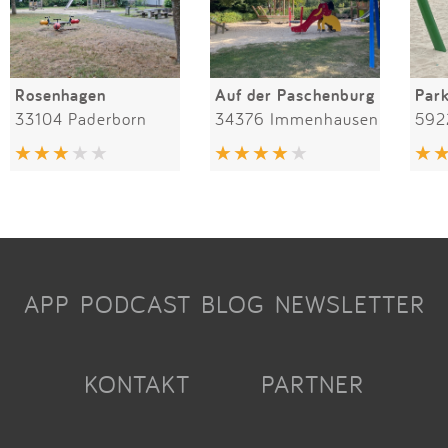
Rosenhagen
Auf der Paschenburg
Par
33104 Paderborn
34376 Immenhausen
592
APP
PODCAST
BLOG
NEWSLETTER
KONTAKT
PARTNER