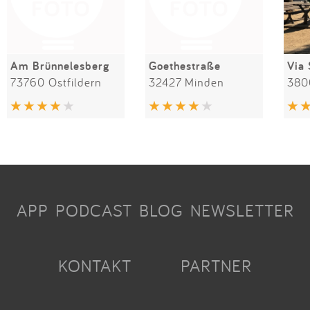
Am Brünnelesberg
Goethestraße
Via 
73760 Ostfildern
32427 Minden
APP
PODCAST
BLOG
NEWSLETTER
KONTAKT
PARTNER