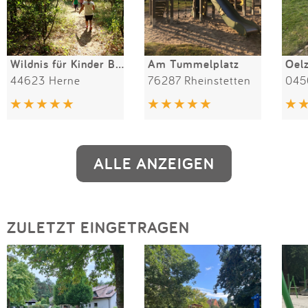
Wildnis für Kinder Beien-Gelände
Am Tummelplatz
Oel
44623 Herne
76287 Rheinstetten
045
ALLE ANZEIGEN
ZULETZT EINGETRAGEN