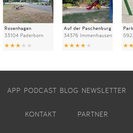
Rosenhagen
Auf der Paschenburg
Par
33104 Paderborn
34376 Immenhausen
592
APP
PODCAST
BLOG
NEWSLETTER
KONTAKT
PARTNER