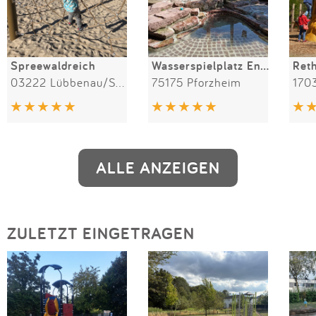
Spreewaldreich
Wasserspielplatz Enzauenpark
Reth
03222 Lübbenau/Spreewald
75175 Pforzheim
ALLE ANZEIGEN
ZULETZT EINGETRAGEN