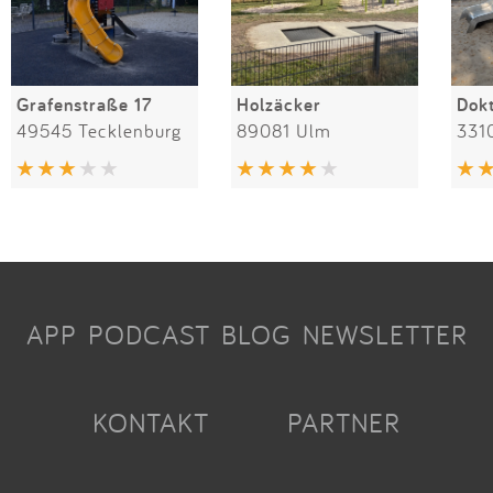
Grafenstraße 17
Holzäcker
49545 Tecklenburg
89081 Ulm
331
APP
PODCAST
BLOG
NEWSLETTER
KONTAKT
PARTNER