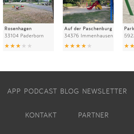
Rosenhagen
Auf der Paschenburg
Par
33104 Paderborn
34376 Immenhausen
592
APP
PODCAST
BLOG
NEWSLETTER
KONTAKT
PARTNER