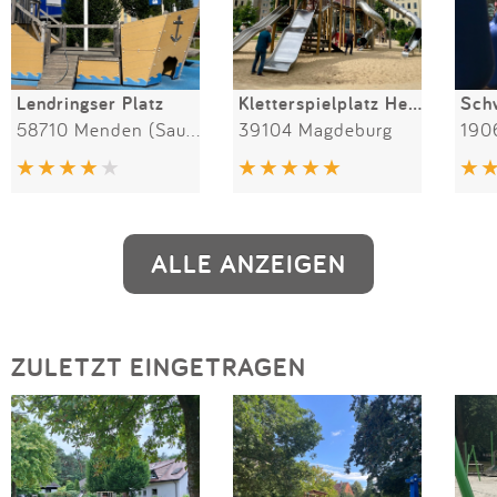
Lendringser Platz
Kletterspielplatz Hegelstraße
58710 Menden (Sauerland)
39104 Magdeburg
190
ALLE ANZEIGEN
ZULETZT EINGETRAGEN