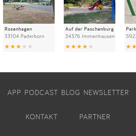
Rosenhagen
Auf der Paschenburg
Par
33104 Paderborn
34376 Immenhausen
592
APP
PODCAST
BLOG
NEWSLETTER
KONTAKT
PARTNER