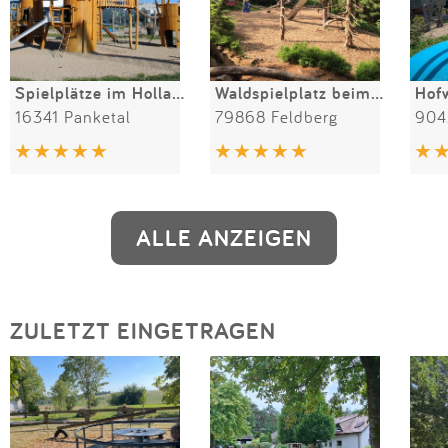
Spielplätze im Holland-Park
Waldspielplatz beim Wichtelpfad
Hof
16341 Panketal
79868 Feldberg
904
ALLE ANZEIGEN
ZULETZT EINGETRAGEN