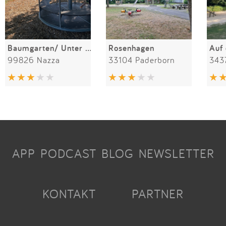
Baumgarten/ Unter den Linden
Rosenhagen
Auf
99826 Nazza
33104 Paderborn
343
APP
PODCAST
BLOG
NEWSLETTER
KONTAKT
PARTNER