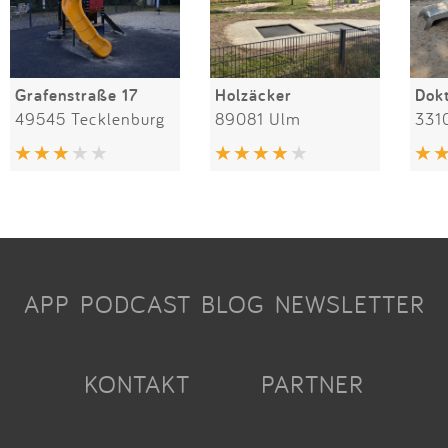
Grafenstraße 17
Holzäcker
49545 Tecklenburg
89081 Ulm
331
APP
PODCAST
BLOG
NEWSLETTER
KONTAKT
PARTNER