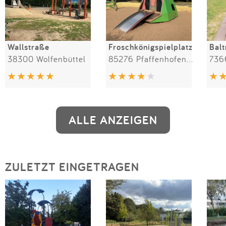
Wallstraße
Froschkönigspielplatz
Bal
38300 Wolfenbüttel
85276 Pfaffenhofen an der Ilm
ALLE ANZEIGEN
ZULETZT EINGETRAGEN