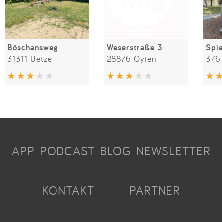
Böschansweg
Weserstraße 3
31311 Uetze
28876 Oyten
376
APP
PODCAST
BLOG
NEWSLETTER
KONTAKT
PARTNER