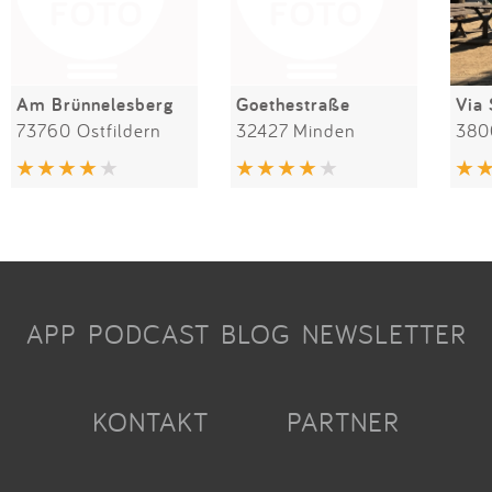
Am Brünnelesberg
Goethestraße
Via 
73760 Ostfildern
32427 Minden
APP
PODCAST
BLOG
NEWSLETTER
KONTAKT
PARTNER