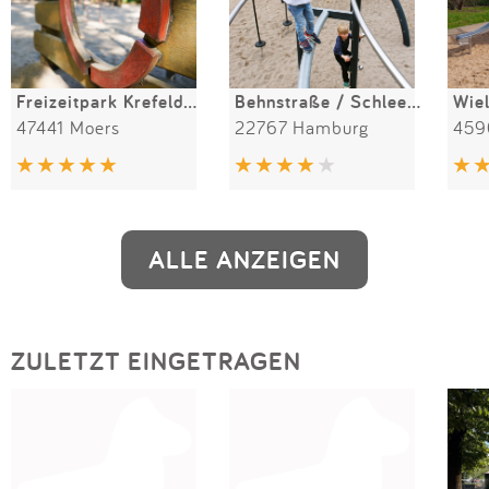
Freizeitpark Krefelder Straße
Behnstraße / Schleepark
Wie
47441 Moers
22767 Hamburg
459
ALLE ANZEIGEN
ZULETZT EINGETRAGEN