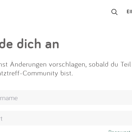
E
Suchen
de dich an
Eintragen
st Änderungen vorschlagen, sobald du Teil
App
atztreff-Community bist.
Blog
Partner
Kontakt
Passwort