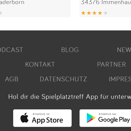
aderborn
34376 Immenhau
ODCAST
BLOG
NEW
KONTAKT
PARTNER
AGB
DATENSCHUTZ
IMPRE
Hol dir die Spielplatztreff App für unter