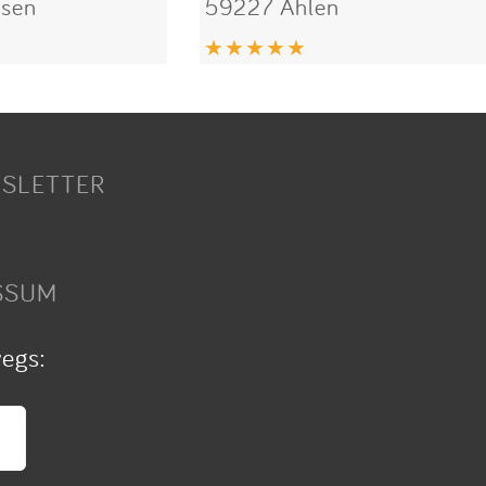
sen
59227 Ahlen
SLETTER
SSUM
wegs: