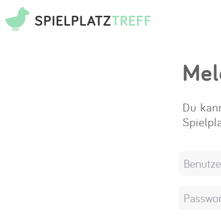
SPIELPLATZ
TREFF
Mel
Du kann
Spielpl