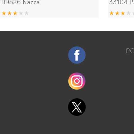
99826 Nazza
33104 P
P