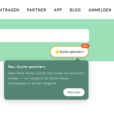
×
INTRAGEN
PARTNER
APP
BLOG
ANMELDEN
NEU
Suche speichern
Neu: Suche speichern
Speichere deine Suche und finde sie jederzeit
wieder — so verpasst du keine neuen
Spielplätze in deiner Gegend.
Alles klar!