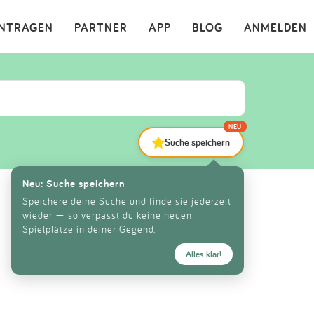
×
INTRAGEN
PARTNER
APP
BLOG
ANMELDEN
NEU
Suche speichern
Neu: Suche speichern
Speichere deine Suche und finde sie jederzeit
wieder — so verpasst du keine neuen
Spielplätze in deiner Gegend.
Alles klar!