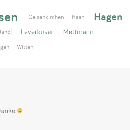
sen
Hagen
Gelsenkirchen
Haan
Leverkusen
Mettmann
land)
ngen
Witten
 Danke