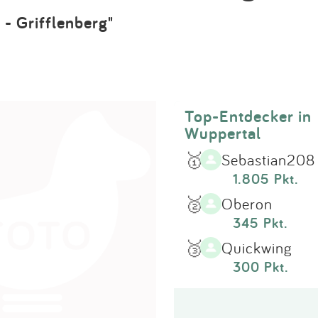
Impressum
 - Grifflenberg"
Anmelden
Top-Entdecker in
Wuppertal
🥇
Sebastian208
1.805 Pkt.
🥈
Oberon
345 Pkt.
🥉
Quickwing
300 Pkt.