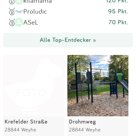
🥇
kitamama
120 Pkt.
🥈
Proludic
95 Pkt.
🥉
ASeL
70 Pkt.
Alle Top-Entdecker »
Krefelder Straße
Drohmweg
28844 Weyhe
28844 Weyhe