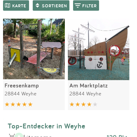
Impressum
Meiste Bewertungen
SPIELGERÄTE
KARTE
SORTIEREN
FILTER
Anmelden
Freesenkamp
Am Marktplatz
28844 Weyhe
28844 Weyhe
Top-Entdecker in Weyhe