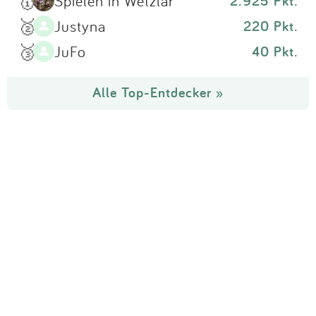
🥇
Spielen in Wetzlar
2.925 Pkt.
🥈
Justyna
220 Pkt.
🥉
JuFo
40 Pkt.
Alle Top-Entdecker »