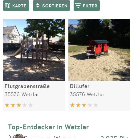
Impressum
Meiste Bewertungen
SPIELGERÄTE
KARTE
SORTIEREN
FILTER
Anmelden
Flutgrabenstraße
Dillufer
35576 Wetzlar
35576 Wetzlar
Top-Entdecker in Wetzlar