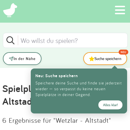
×
Schließen
Schließen
Suchen
FILTER
SORTIEREN
Eintragen
NEU
In der Nähe
Suche speichern
Neueste Einträge
App
Anzeige
KATEGORIE
Neu: Suche speichern
Älteste Einträge
Blog
Speichere deine Suche und finde sie jederzeit
Spielplätze in Wetzlar -
wieder — so verpasst du keine neuen
ALTER
Spielplätze in deiner Gegend.
Höchste Bewertung
Partner
Altstadt
Alles klar!
Kontakt
Niedrigste Bewertung
AUSSTATTUNG
6 Ergebnisse für "Wetzlar - Altstadt"