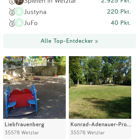
🥇
Spielen in Wetzlar
2.925 Pkt.
🥈
Justyna
220 Pkt.
🥉
JuFo
40 Pkt.
Alle Top-Entdecker »
Liebfrauenberg
Konrad-Adenauer-Promenade
35578 Wetzlar
35578 Wetzlar