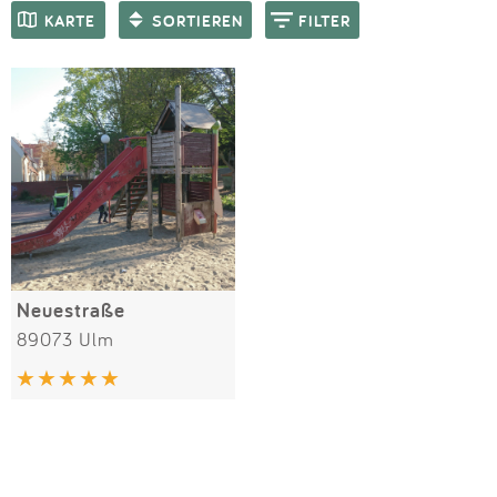
Impressum
Meiste Bewertungen
SPIELGERÄTE
KARTE
SORTIEREN
FILTER
Anmelden
Neuestraße
89073 Ulm