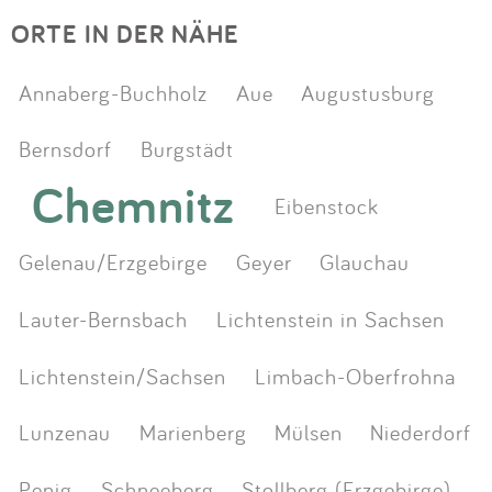
ORTE IN DER NÄHE
Annaberg-Buchholz
Aue
Augustusburg
Bernsdorf
Burgstädt
Chemnitz
Eibenstock
Gelenau/Erzgebirge
Geyer
Glauchau
Lauter-Bernsbach
Lichtenstein in Sachsen
Lichtenstein/Sachsen
Limbach-Oberfrohna
Lunzenau
Marienberg
Mülsen
Niederdorf
Penig
Schneeberg
Stollberg (Erzgebirge)