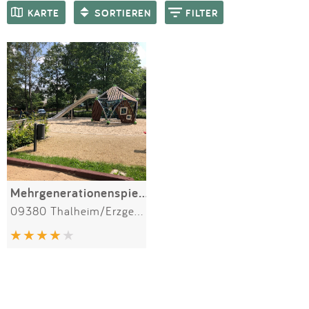
Impressum
Meiste Bewertungen
SPIELGERÄTE
KARTE
SORTIEREN
FILTER
Anmelden
Mehrgenerationenspielplatz
09380 Thalheim/Erzgebirge