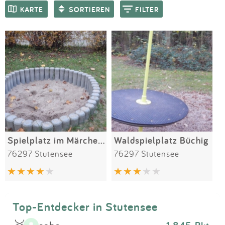
Impressum
Meiste Bewertungen
SPIELGERÄTE
KARTE
SORTIEREN
FILTER
Anmelden
Spielplatz im Märchenviertel
Waldspielplatz Büchig
76297 Stutensee
76297 Stutensee
Top-Entdecker in Stutensee