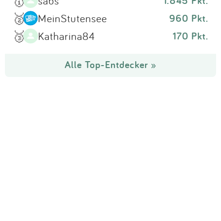
🥇
sabs
1.845 Pkt.
🥈
MeinStutensee
960 Pkt.
🥉
Katharina84
170 Pkt.
Alle Top-Entdecker »