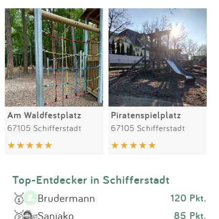
Impressum
Meiste Bewertungen
SPIELGERÄTE
Anmelden
Am Waldfestplatz
Piratenspielplatz
67105 Schifferstadt
67105 Schifferstadt
Top-Entdecker in Schifferstadt
🥇
Brudermann
120 Pkt.
🥈
Sanjako
85 Pkt.